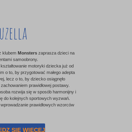
uzella
 z klubem
Monsters
zaprasza dzieci na
mentami samoobrony.
kształtowanie motoryki dziecka już od
nim o to, by przygotować małego adepta
j, lecz o to, by dziecko osiągnęło
 zachowaniem prawidłowej postawy.
osoba rozwija się w sposób harmonijny i
ię do kolejnych sportowych wyzwań.
a wprowadzanie prawidłowych wzorców
DZ SIĘ WIĘCEJ