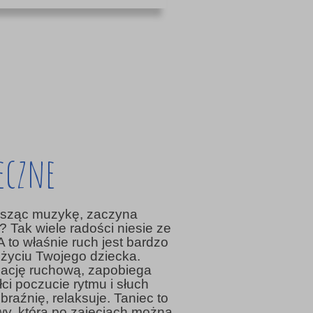
eczne
łysząc muzykę, zaczyna
? Tak wiele radości niesie ze
A to właśnie ruch jest bardzo
yciu Twojego dziecka.
nację ruchową, zapobiega
i poczucie rytmu i słuch
raźnię, relaksuje. Taniec to
y, którą po zajęciach można