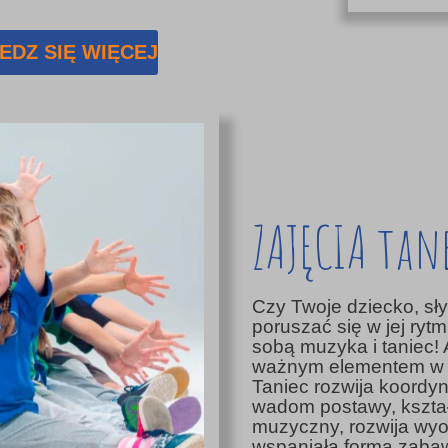
EDZ SIĘ WIĘCEJ
ZAJĘCIA tan
Czy Twoje dziecko, s
poruszać się w jej rytm
sobą muzyka i taniec! 
ważnym elementem w ż
Taniec rozwija koordy
wadom postawy, kształc
muzyczny, rozwija wyob
wspaniała forma zabaw