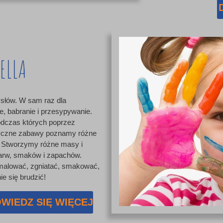
ELLA
słów. W sam raz dla
e, babranie i przesypywanie.
odczas których poprzez
ryczne zabawy poznamy różne
w. Stworzymy różne masy i
arw, smaków i zapachów.
 malować, zgniatać, smakować,
e się brudzić!
WIEDZ SIĘ WIĘCEJ