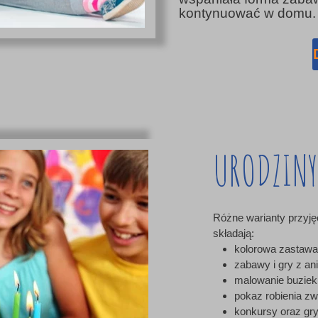
kontynuować w domu.
URODZINY
Różne warianty przyjęć
składają:
kolorowa zastawa i
zabawy i gry z a
malowanie buziek
pokaz robienia zw
konkursy oraz gry