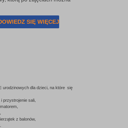
DOWIEDZ SIĘ WIĘCEJ
 urodzinowych dla dzieci, na które się
 przystrojenie sali,
nimatorem,
,
ierzątek z balonów,
.