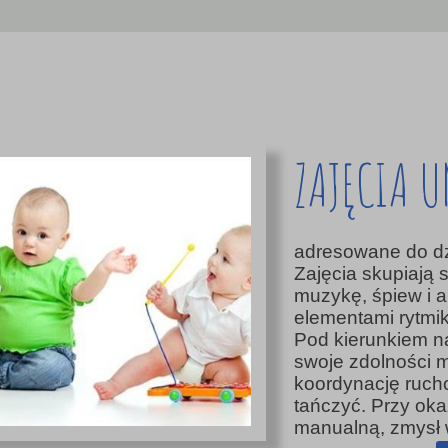
ZAJĘCIA 
adresowane do dz
Zajęcia skupiają 
muzykę, śpiew i 
elementami rytmik
Pod kierunkiem na
swoje zdolności
koordynację ruch
tańczyć. Przy oka
manualną, zmysł 