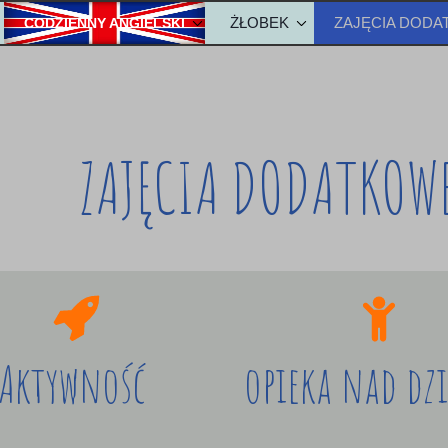
ŻŁOBEK
ZAJĘCIA DOD
CODZIENNY ANGIELSKI
ZKOLE
METODA NAUKI ANGIELSKIEGO
OPŁATY-ŻŁOBEK
olu
Metody w żłobku
ZAJĘCIA DODATKOW
Aktywność
opieka nad dz