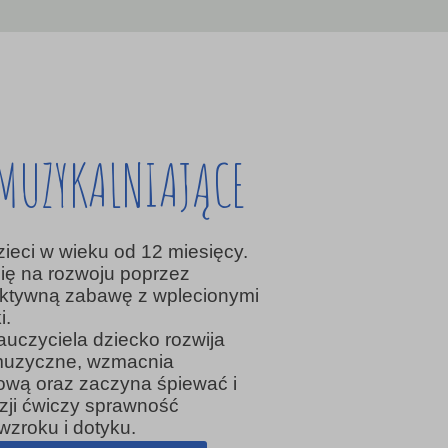
UMUZYKALNIAJĄCE
ieci w wieku od 12 miesięcy.
się na rozwoju poprzez
aktywną zabawę z wplecionymi
i.
uczyciela dziecko rozwija
 muzyczne, wzmacnia
ową oraz zaczyna śpiewać i
zji ćwiczy sprawność
wzroku i dotyku.