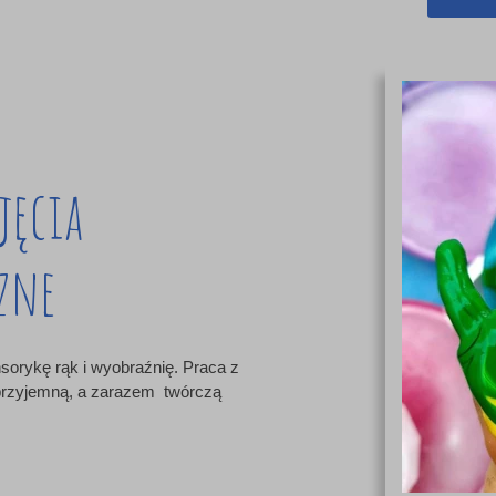
jęcia
zne
sorykę rąk i wyobraźnię. Praca z
przyjemną, a zarazem twórczą