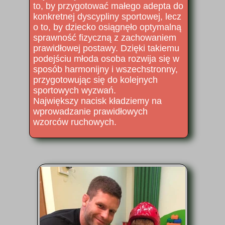
to, by przygotować małego adepta do
konkretnej dyscypliny sportowej, lecz
o to, by dziecko osiągnęło optymalną
sprawność fizyczną z zachowaniem
prawidłowej postawy. Dzięki takiemu
podejściu młoda osoba rozwija się w
sposób harmonijny i wszechstronny,
przygotowując się do kolejnych
sportowych wyzwań.
Największy nacisk kładziemy na
wprowadzanie prawidłowych
wzorców ruchowych.