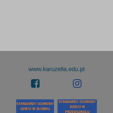
www.karuzella.edu.pl
STANDARDY OCHRONY
STANDARDY OCHRONY
DZIECI W
DZIECI W ŻŁOBKU
PRZEDSZKOLU