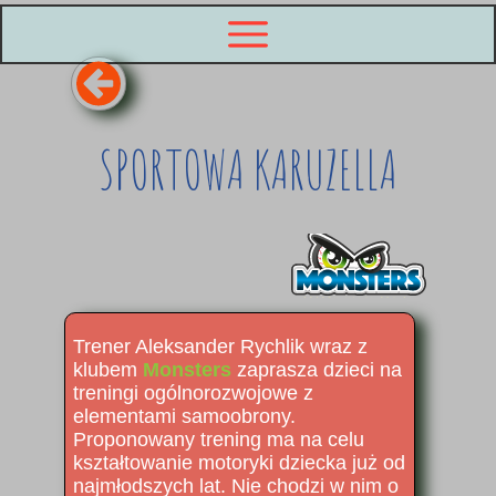
SPORTOWA KARUZELLA
Trener Aleksander Rychlik wraz z
klubem
Monsters
zaprasza dzieci na
treningi ogólnorozwojowe z
elementami samoobrony.
Proponowany trening ma na celu
kształtowanie motoryki dziecka już od
najmłodszych lat. Nie chodzi w nim o