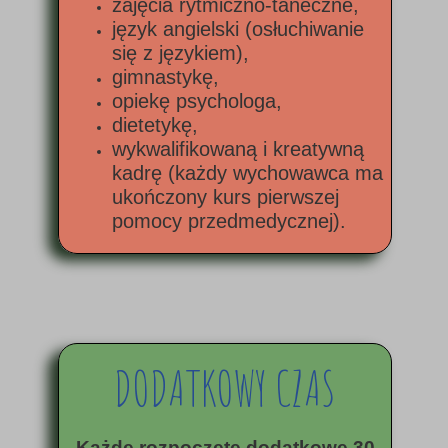
zajęcia rytmiczno-taneczne,
język angielski (osłuchiwanie
się z językiem),
gimnastykę,
opiekę psychologa,
dietetykę,
wykwalifikowaną i kreatywną
kadrę (każdy wychowawca ma
ukończony kurs pierwszej
pomocy przedmedycznej).
DODATKOWY CZAS
Każd
e rozpoczęte dodatkowe 30