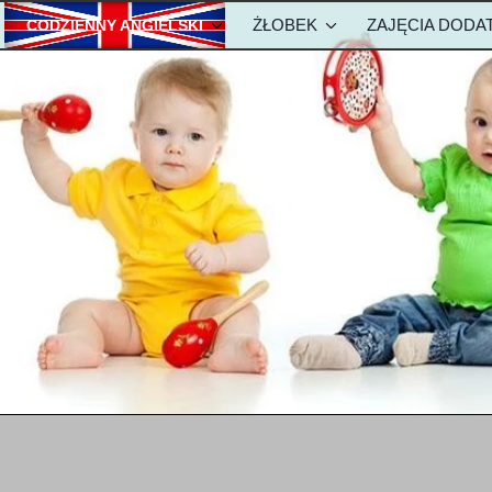
ŻŁOBEK
ZAJĘCIA DOD
CODZIENNY ANGIELSKI
ZKOLE
METODA NAUKI ANGIELSKIEGO
OPŁATY-ŻŁOBEK
olu
Metody w żłobku