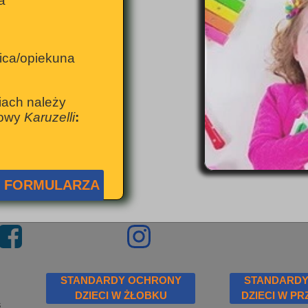
a
zica/opiekuna
iach należy
towy
Karuzelli
:
O FORMULARZA
STANDARDY OCHRONY
STANDARDY
DZIECI W ŻŁOBKU
DZIECI W P
s