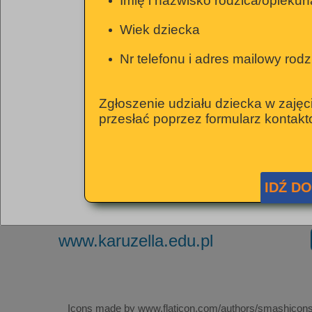
Imię i nazwisko rodzica/opiekun
Wiek dziecka
Nr telefonu i adres mailowy rod
Zgłoszenie udziału dziecka w zajęc
przesłać poprzez formularz kontak
IDŹ D
www.karuzella.edu.pl
Icons made by www.flaticon.com/authors/smashicon