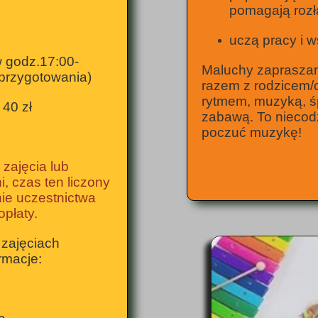
pomagają roz
uczą pracy i w
w godz.17:00-
Maluchy zapraszam
 przygotowania)
razem z rodzicem/
rytmem, muzyką, ś
 40 zł
zabawą. To niecod
poczuć muzykę!
zajęcia lub
, czas ten liczony
nie uczestnictwa
płaty.
 zajęciach
rmacje: