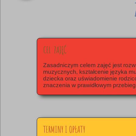
CEL ZAJĘĆ
Zasadniczym celem zajęć jest rozw
muzycznych, kształcenie języka 
dziecka oraz uświadomienie rodzicom
znaczenia w prawidłowym przebieg
TERMINY I OPŁATY