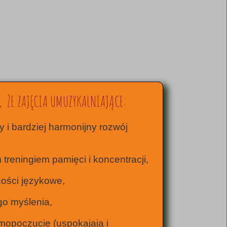
, ŻE ZAJĘCIA UMUZYKALNIAJĄCE:
y i bardziej harmonijny rozwój
treningiem pamięci i koncentracji,
ności językowe,
go myślenia,
mopoczucie (uspokajają i