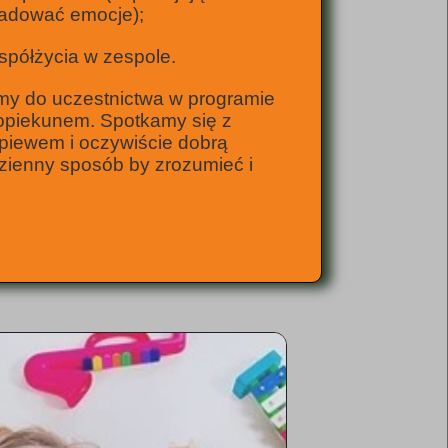
ładować emocje);
spółżycia w zespole.
y do uczestnictwa w programie
opiekunem. Spotkamy się z
piewem i oczywiście dobrą
zienny sposób by zrozumieć i