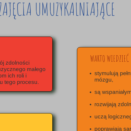
ZAJĘCIA UMUZYKALNIAJĄCE
WARTO WIEDZIEĆ 
ój zdolności
muzycznego małego
stymulują pełn
 ich roli i
mózgu,
u tego procesu.
są wspaniałym 
rozwijają zdol
uczą logiczne
poprawiają sa