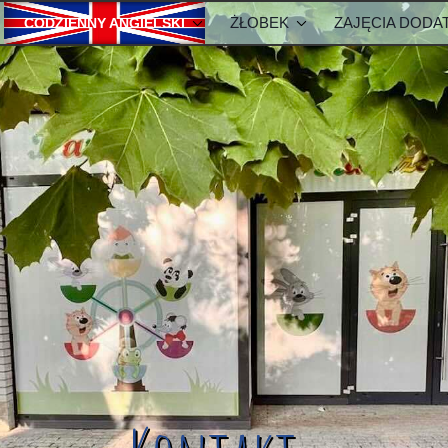
ŻŁOBEK
ZAJĘCIA DOD
CODZIENNY ANGIELSKI
ZKOLE
METODA NAUKI ANGIELSKIEGO
OPŁATY-ŻŁOBEK
olu
Metody w żłobku