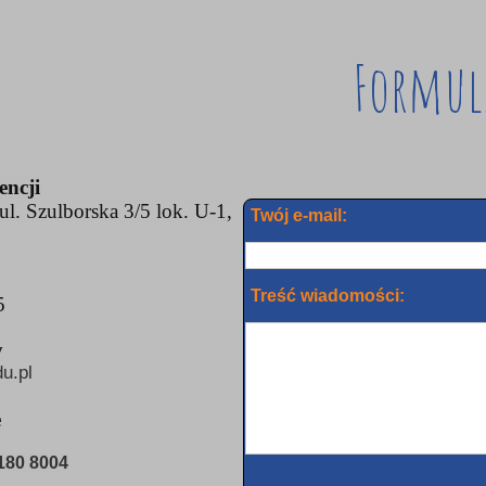
Formul
encji
l. Szulborska 3/5 lok. U-1,
Twój e-mail:
Treść wiadomości:
5
y
u.pl
e
180 8004