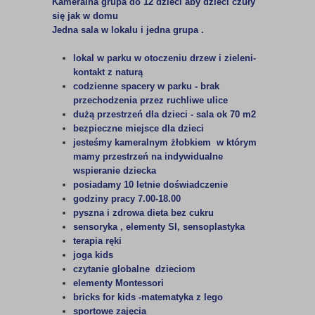
Kameralna grupa do 12 dzieci aby dzieci czuły
się jak w domu
Jedna sala w lokalu i jedna grupa .
lokal w parku w otoczeniu drzew i zieleni-
kontakt z naturą
codzienne spacery w parku - brak
przechodzenia przez ruchliwe ulice
dużą przestrzeń dla dzieci - sala ok 70 m2
bezpieczne miejsce dla dzieci
jesteśmy kameralnym żłobkiem w którym
mamy przestrzeń na indywidualne
wspieranie dziecka
posiadamy 10 letnie doświadczenie
godziny pracy 7.00-18.00
pyszna i zdrowa dieta bez cukru
sensoryka , elementy SI, sensoplastyka
terapia ręki
joga kids
czytanie globalne dzieciom
elementy Montessori
bricks for kids -matematyka z lego
sportowe zajęcia