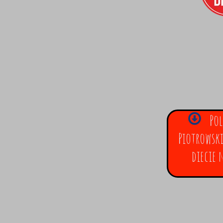
Pol
Piotrowski
diecie 