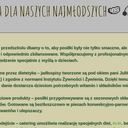
 DLA NASZYCH NAJMŁODSZYCH
🍉
przedszkolu dbamy o to, aby posiłki były nie tylko smaczne, ale
i odpowiednio zbilansowane. Współpracujemy z profesjonalnym
dzenie specjalnie z myślą o dzieciach.
e przez dietetyka – jadłospisy tworzone są pod okiem pani Juli
g
) i zgodne z normami Instytutu Żywności i Żywienia. Dzięki te
 danie dostarcza dzieciom potrzebnych witamin i składników mi
ściowe produkty – posiłki przygotowywane są z sezonowych skł
ców. Gotowane są beztłuszczowo w piecach konwekcyjno-parow
wantów i ulepszaczy.
dejście – catering umożliwia realizację specjalnych diet,
m.in
. b