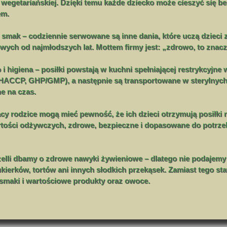
wegetariańskiej. Dzięki temu każde dziecko może cieszyć się b
em.
 smak – codziennie serwowane są inne dania, które uczą dzieci
ych od najmłodszych lat. Mottem firmy jest: „zdrowo, to znac
i higiena – posiłki powstają w kuchni spełniającej restrykcyjne
 HACCP, GHP/GMP), a następnie są transportowane w sterylnyc
e na czas.
acy rodzice mogą mieć pewność, że ich dzieci otrzymują posiłki
artości odżywczych, zdrowe, bezpieczne i dopasowane do potrze
elli dbamy o zdrowe nawyki żywieniowe – dlatego nie podajemy
ukierków, tortów ani innych słodkich przekąsek. Zamiast tego s
 smaki i wartościowe produkty oraz owoce.