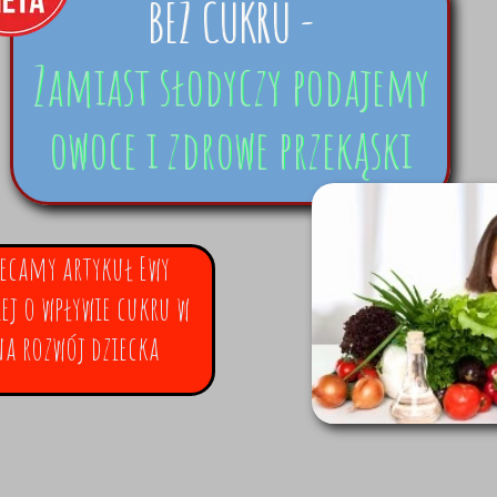
BEZ CUKRU -
Zamiast słodyczy podajemy
owoce i zdrowe przekąski
ecamy artykuł Ewy
ej o wpływie cukru w
na rozwój dziecka