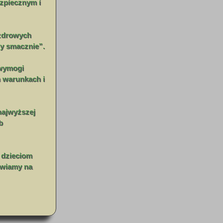
ezpiecznym i
 zdrowych
zy smacznie”.
 wymogi
h warunkach i
 najwyższej
b
 dzieciom
tawiamy na