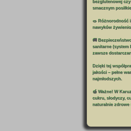
bezglutenowej czy 
smacznym posiłki
🥗 Różnorodność i
nawyków żywieniow
🚚 Bezpieczeństwo 
sanitarne (system
zawsze dostarczan
Dzięki tej współpr
jakości – pełne w
najmłodszych.
🍯 Ważne! W Karuz
cukru, słodyczy, c
naturalnie zdrowe