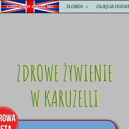
ŻŁOBEK
ZAJĘCIA DOD
CODZIENNY ANGIELSKI
ZKOLE
METODA NAUKI ANGIELSKIEGO
OPŁATY-ŻŁOBEK
olu
Metody w żłobku
ZDROWE ŻYWIENIE
W KARUZELLI