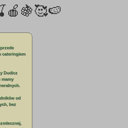
🍎🍇🥰🍉
 przede
 cateringiem
ty Dudicz
mu mamy
neralnych.
adników od
ych, bez
ezmlecznej,