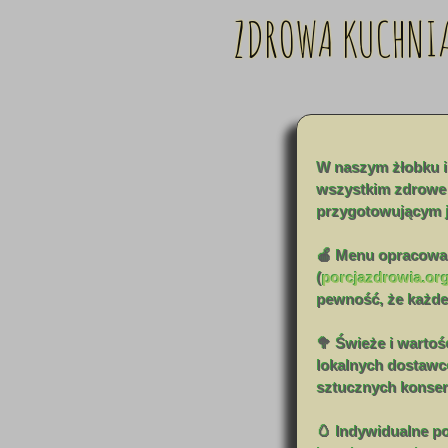
ZDROWA KUCHNIA
W naszym żłobku i 
wszystkim zdrowe 
przygotowującym je
🍎 Menu opracowan
(
porcjazdrowia.or
pewność, że każde
🥦 Świeże i warto
lokalnych dostaw
sztucznych konser
🥚 Indywidualne po