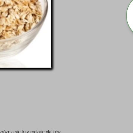
óżnia się trzy rodzaje płatków