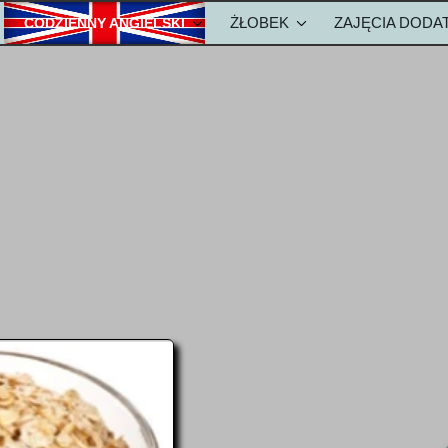
ŻŁOBEK
ZAJĘCIA DOD
CODZIENNY ANGIELSKI
ZKOLE
METODA NAUKI ANGIELSKIEGO
OPŁATY-ŻŁOBEK
olu
Metody w żłobku