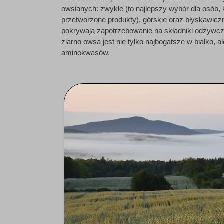
owsianych: zwykłe (to najlepszy wybór dla osób, kt
przetworzone produkty), górskie oraz błyskawic
pokrywają zapotrzebowanie na składniki odżywcze
ziarno owsa jest nie tylko najbogatsze w białko, 
aminokwasów.