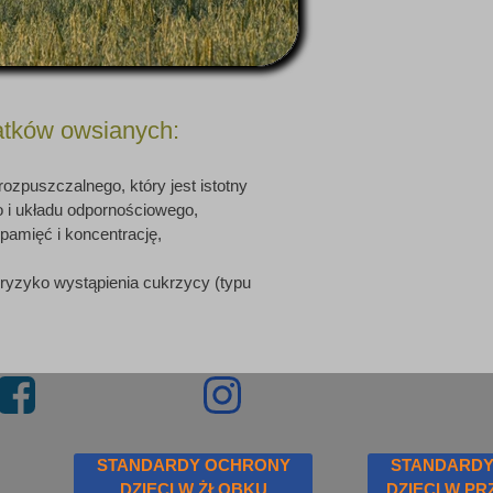
atków owsianych:
a rozpuszczalnego, który jest istotny
o i układu odpornościowego,
amięć i koncentrację,
̨ ryzyko wystąpienia cukrzycy (typu
STANDARDY OCHRONY
STANDARDY
DZIECI W ŻŁOBKU
DZIECI W P