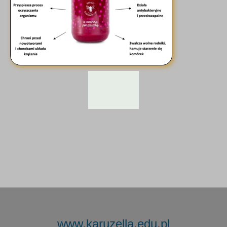
www.karuzella.edu.pl