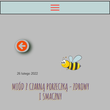
26 lutego 2022
MIÓD Z CZARNĄ PORZECZKĄ - ZDROWY
I SMACZNY