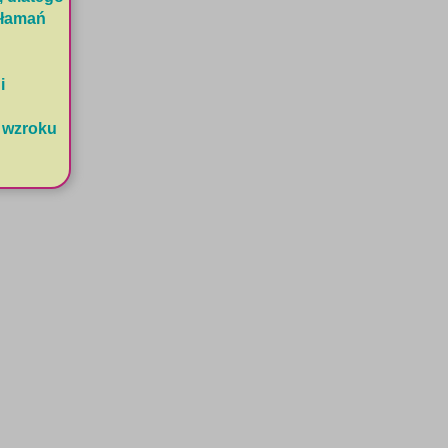
złamań
i
, wzroku