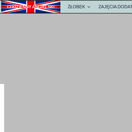
ŻŁOBEK
ZAJĘCIA DOD
CODZIENNY ANGIELSKI
ZKOLE
METODA NAUKI ANGIELSKIEGO
OPŁATY-ŻŁOBEK
olu
Metody w żłobku