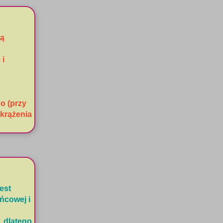
ią
 i
 (przy
 krążenia
est
ńcowej i
 dlatego