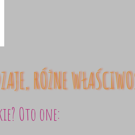
ZAJE, RÓŻNE WŁAŚCIWO
kie? Oto one: