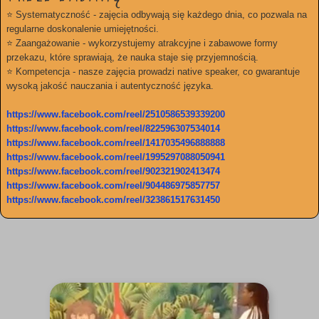
⭐ Systematyczność - zajęcia odbywają się każdego dnia, co pozwala na
regularne doskonalenie umiejętności.
⭐ Zaangażowanie - wykorzystujemy atrakcyjne i zabawowe formy
przekazu, które sprawiają, że nauka staje się przyjemnością.
⭐ Kompetencja - nasze zajęcia prowadzi native speaker, co gwarantuje
wysoką jakość nauczania i autentyczność języka.
https://www.facebook.com/reel/2510586539339200
https://www.facebook.com/reel/822596307534014
https://www.facebook.com/reel/1417035496888888
https://www.facebook.com/reel/1995297088050941
https://www.facebook.com/reel/902321902413474
https://www.facebook.com/reel/904486975857757
https://www.facebook.com/reel/323861517631450