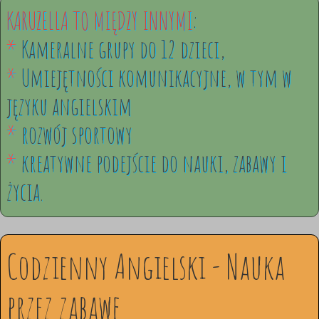
KARUZELLA TO MIĘDZY INNYMI
:
*
Kameralne grupy do 12 dzieci,
*
Umiejętności komunikacyjne, w tym w
języku angielskim
*
rozwój sportowy
*
kreatywne podejście do nauki, zabawy i
życia.
Codzienny Angielski - Nauka
przez zabawę