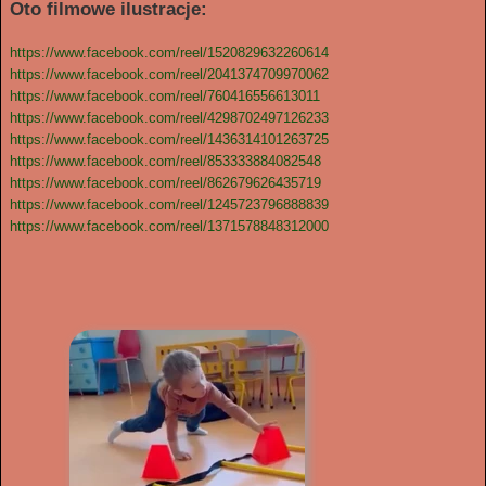
Oto filmowe ilustracje:
https://www.facebook.com/reel/1520829632260614
https://www.facebook.com/reel/2041374709970062
https://www.facebook.com/reel/760416556613011
https://www.facebook.com/reel/4298702497126233
https://www.facebook.com/reel/1436314101263725
https://www.facebook.com/reel/853333884082548
https://www.facebook.com/reel/862679626435719
https://www.facebook.com/reel/1245723796888839
https://www.facebook.com/reel/1371578848312000