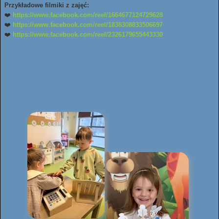
Przykładowe filmiki z zajęć:
❤️
https://www.facebook.com/reel/1664677124729628
❤️
https://www.facebook.com/reel/1838308833506697
❤️
https://www.facebook.com/reel/2326179655443330