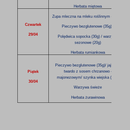
Herbata miętowa
Zupa mleczna na mleku roślinnym (200ml)
Czwartek
Pieczywo bezglutenowe (35g) /
29/04
Polędwica sopocka (30g) / warzywa
sezonowe (20g)
Herbata rumiankowa
Pieczywo bezglutenowe (35g)/ jajko na
twardo z sosem chrzanowo -
Piątek
majonezowym/ szynka wiejska (30g)
30/04
Warzywa świeże
Herbata żurawinowa