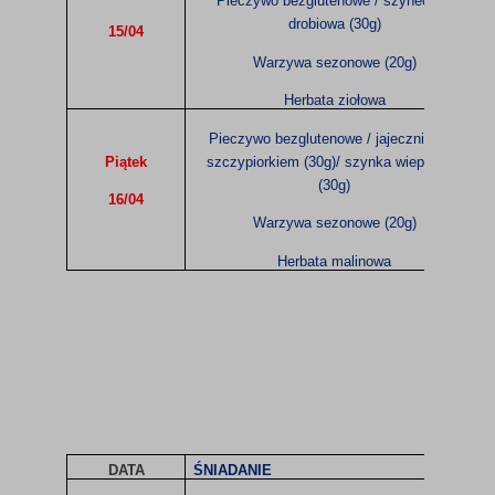
Pieczywo bezglutenowe / szyneczka
drobiowa (30g)
15/04
Warzywa sezonowe (20g)
Herbata ziołowa
Pieczywo bezglutenowe / jajecznica ze
Piątek
szczypiorkiem (30g)/ szynka wieprzowa
(30g)
16/04
Warzywa sezonowe (20g)
Herbata malinowa
DATA
ŚNIADANIE