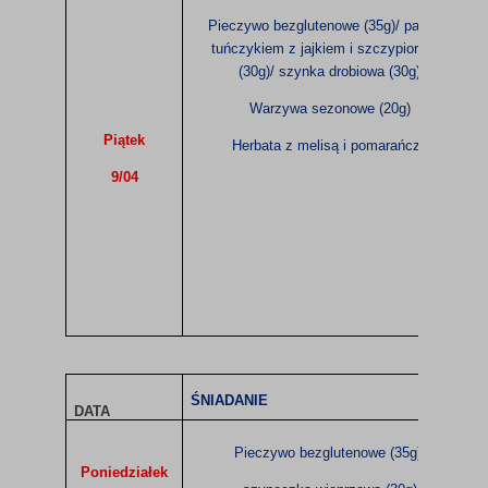
Pieczywo bezglutenowe (35g)/ pasta z
tuńczykiem z jajkiem i szczypiorkiem
(30g)/ szynka drobiowa (30g)
Warzywa sezonowe (20g)
Piątek
Herbata z melisą i pomarańczą
9/04
ŚNIADANIE
DATA
Pieczywo bezglutenowe (35g)/
Poniedziałek