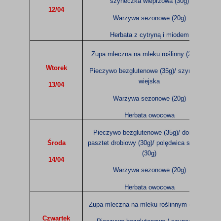
szyneczka wieprzowa (30g)
12/04
Warzywa sezonowe (20g)
Herbata z cytryną i miodem
Zupa mleczna na mleku roślinny (200ml)
Wtorek
Pieczywo bezglutenowe (35g)/ szyneczka
wiejska
13/04
Warzywa sezonowe (20g)
Herbata owocowa
Pieczywo bezglutenowe (35g)/ domowy
Środa
pasztet drobiowy (30g)/ polędwica sopocka
(30g)
14/04
Warzywa sezonowe (20g)
Herbata owocowa
Zupa mleczna na mleku roślinnym (200ml)
Czwartek