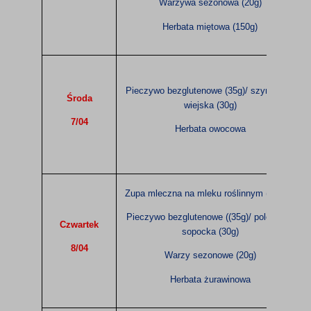
Warzywa sezonowa (20g)
Herbata miętowa (150g)
Pieczywo bezglutenowe (35g)/ szyneczka
Środa
wiejska (30g)
7/04
Herbata owocowa
Zupa mleczna na mleku roślinnym (200ml)
Pieczywo bezglutenowe ((35g)/ polędwica
Czwartek
sopocka (30g)
8/04
Warzy sezonowe (20g)
Herbata żurawinowa