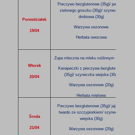
Pieczywo bezglutenowe (35g)/ pasta z
zielonego groszku (30g)/ szyneczka
drobiowa (30g)
Poniedziałek
Warzywa sezonowe
19/04
Herbata owocowa
Zupa mleczna na mleku roślinnym (200ml)
Wtorek
Kanapeczki z pieczywa bezglutenowe
(35g)/ szyneczka wiejska (30g)
20/04
Warzywa sezonowe (20g)
Herbata miętowa
Pieczywo bezglutenowe (35g)/ jajko na
twardo ze szczypiorkiem/ szyneczka
Środa
wiejska (30g)
21/04
Warzywa sezonowe (20g)