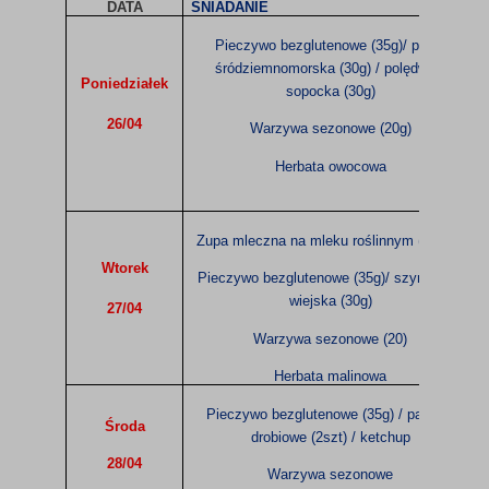
DATA
ŚNIADANIE
Pieczywo bezglutenowe (35g)/ pasta
śródziemnomorska (30g) / polędwica
Poniedziałek
sopocka (30g)
26/04
Warzywa sezonowe (20g)
Herbata owocowa
Zupa mleczna na mleku roślinnym (200ml)
Wtorek
Pieczywo bezglutenowe (35g)/ szyneczka
wiejska (30g)
27/04
Warzywa sezonowe (20)
Herbata malinowa
Pieczywo bezglutenowe (35g) / parówki
Środa
drobiowe (2szt) / ketchup
28/04
Warzywa sezonowe